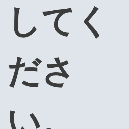
してく
ださ
い。