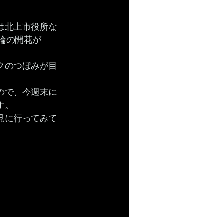
は北上市役所な
輪の開花が
クのつぼみが目
ので、今週末に
す。
見に行ってみて