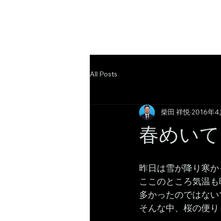
All Posts
柴田 祥悦
2016年
春めいて
昨日は雪が降り寒か
ここのところ気温も
多かったのではない
そんな中、桜の便り