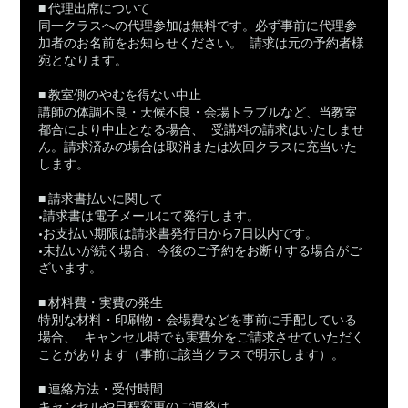
■ 代理出席について
同一クラスへの代理参加は無料です。必ず事前に代理参
加者のお名前をお知らせください。 請求は元の予約者様
宛となります。
■ 教室側のやむを得ない中止
講師の体調不良・天候不良・会場トラブルなど、当教室
都合により中止となる場合、 受講料の請求はいたしませ
ん。請求済みの場合は取消または次回クラスに充当いた
します。
■ 請求書払いに関して
•請求書は電子メールにて発行します。
•お支払い期限は請求書発行日から7日以内です。
•未払いが続く場合、今後のご予約をお断りする場合がご
ざいます。
■ 材料費・実費の発生
特別な材料・印刷物・会場費などを事前に手配している
場合、 キャンセル時でも実費分をご請求させていただく
ことがあります（事前に該当クラスで明示します）。
■ 連絡方法・受付時間
キャンセルや日程変更のご連絡は、